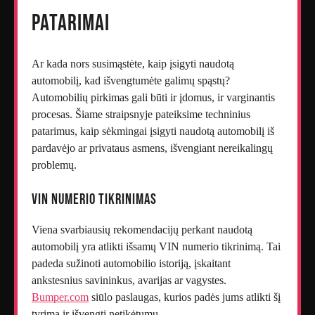
patarimai
Ar kada nors susimąstėte, kaip įsigyti naudotą
automobilį, kad išvengtumėte galimų spąstų?
Automobilių pirkimas gali būti ir įdomus, ir varginantis
procesas. Šiame straipsnyje pateiksime techninius
patarimus, kaip sėkmingai įsigyti naudotą automobilį iš
pardavėjo ar privataus asmens, išvengiant nereikalingų
problemų.
VIN numerio tikrinimas
Viena svarbiausių rekomendacijų perkant naudotą
automobilį yra atlikti išsamų VIN numerio tikrinimą. Tai
padeda sužinoti automobilio istoriją, įskaitant
ankstesnius savininkus, avarijas ar vagystes.
Bumper.com
siūlo paslaugas, kurios padės jums atlikti šį
tyrimą ir išvengti netikėtumų.