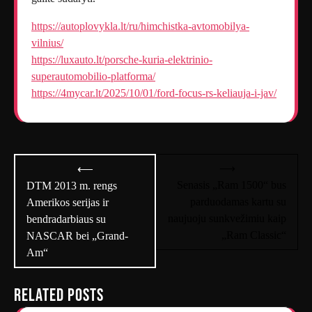
https://autoplovykla.lt/ru/himchistka-avtomobilya-
vilnius/
https://luxauto.lt/porsche-kuria-elektrinio-
superautomobilio-platforma/
https://4mycar.lt/2025/10/01/ford-focus-rs-keliauja-i-jav/
Navigacija
⟶
⟵
tarp
Senasis „Ram 1500“ bus
DTM 2013 m. rengs
parduodamas kartu su
Amerikos serijas ir
įrašų
naujuoju sunkvežimiu kaip
bendradarbiaus su
„Ram Classic“
NASCAR bei „Grand-
Am“
Related Posts