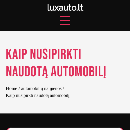
Skip
luxauto.lt
to
content
Kaip nusipirkti
naudotą automobilį
Home
automobilių naujienos
Kaip nusipirkti naudotą automobilį