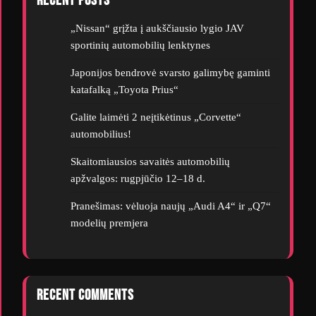
Recent Posts
„Nissan“ grįžta į aukščiausio lygio JAV
sportinių automobilių lenktynes
Japonijos bendrovė svarsto galimybę gaminti
katafalką „Toyota Prius“
Galite laimėti 2 neįtikėtinus „Corvette“
automobilius!
Skaitomiausios savaitės automobilių
apžvalgos: rugpjūčio 12–18 d.
Pranešimas: vėluoja naujų „Audi A4“ ir „Q7“
modelių premjera
Recent Comments