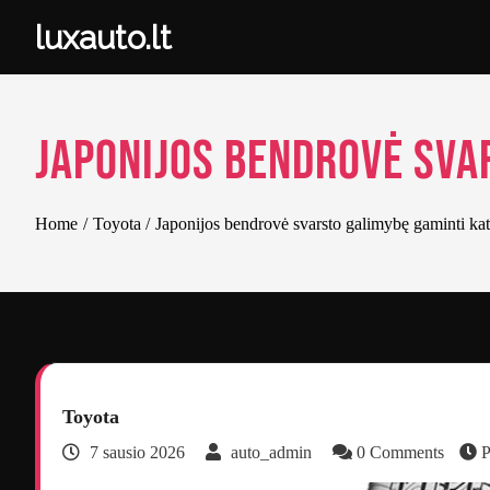
Skip
luxauto.lt
to
content
Japonijos bendrovė sva
Home
Toyota
Japonijos bendrovė svarsto galimybę gaminti kat
Toyota
7 sausio 2026
auto_admin
0 Comments
P