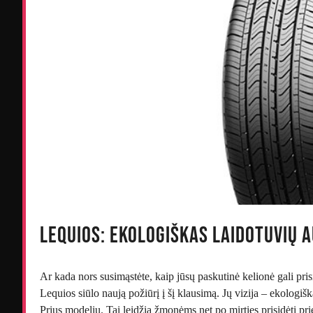
Lequios: Ekologiškas Laidotuvių 
Ar kada nors susimąstėte, kaip jūsų paskutinė kelionė gali pri
Lequios siūlo naują požiūrį į šį klausimą. Jų vizija – ekologi
Prius modeliu. Tai leidžia žmonėms net po mirties prisidėti pr