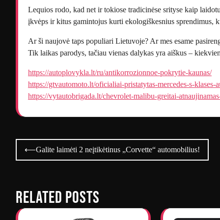
Lequios rodo, kad net ir tokiose tradicinėse srityse kaip laidot
įkvėps ir kitus gamintojus kurti ekologiškesnius sprendimus, ku
Ar ši naujovė taps populiari Lietuvoje? Ar mes esame pasirengę
Tik laikas parodys, tačiau vienas dalykas yra aiškus – kiekvie
https://autoplovykla.lt/ru/antikorrozionnoe-pokrytie-kaunas/
https://gtvautomoto.lt/oficialiai-pristatytas-mercedes-s-klases-
https://vytautobrigada.lt/chevrolet-malibu-greitai-atnaujinamas
Navigacija
⟵
Galite laimėti 2 neįtikėtinus „Corvette“ automobilius!
tarp
įrašų
Related Posts