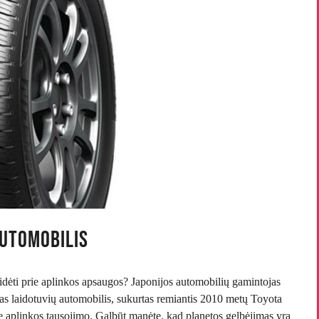
Automobilis
sidėti prie aplinkos apsaugos? Japonijos automobilių gamintojas
škas laidotuvių automobilis, sukurtas remiantis 2010 metų Toyota
ie aplinkos tausojimo. Galbūt manėte, kad planetos gelbėjimas yra