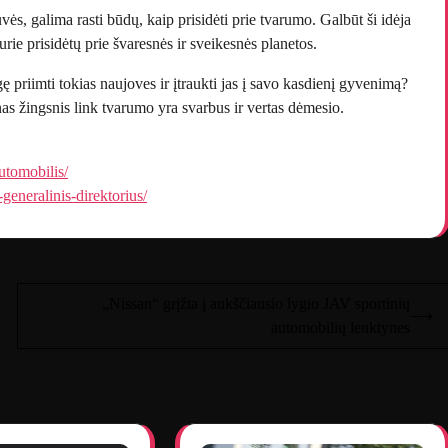
uvės, galima rasti būdų, kaip prisidėti prie tvarumo. Galbūt ši idėja
rie prisidėtų prie švaresnės ir sveikesnės planetos.
 priimti tokias naujoves ir įtraukti jas į savo kasdienį gyvenimą?
nas žingsnis link tvarumo yra svarbus ir vertas dėmesio.
automobilis/
-generalinis-direktorius/
„Nissan“ grįžta į aukščiausio lygio JAV sportinių
⟶
automobilių lenktynes