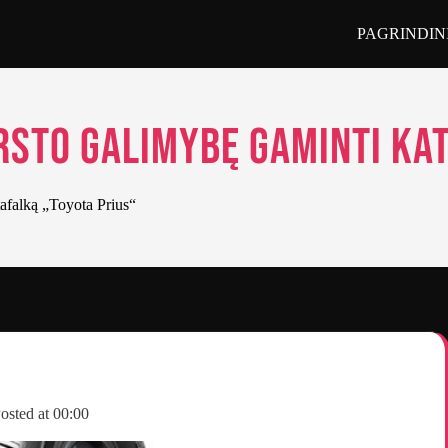
PAGRINDIN
rsto galimybę gaminti kat
afalką „Toyota Prius“
osted at
00:00