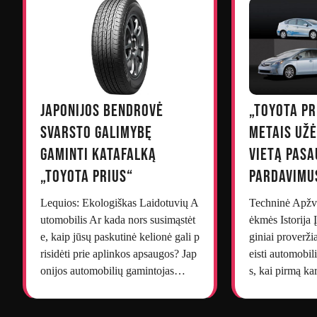
Japonijos bendrovė
„Toyota Pr
svarsto galimybę
metais už
gaminti katafalką
vietą pasa
„Toyota Prius“
pardavimu
Lequios: Ekologiškas Laidotuvių A
Techninė Apžva
utomobilis Ar kada nors susimąstėt
ėkmės Istorija
e, kaip jūsų paskutinė kelionė gali p
giniai proveržia
risidėti prie aplinkos apsaugos? Jap
eisti automobil
onijos automobilių gamintojas…
s, kai pirmą k