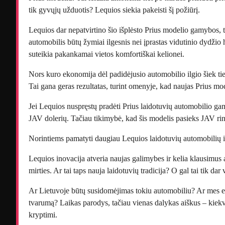
tik gyvųjų užduotis? Lequios siekia pakeisti šį požiūrį.
Lequios dar nepatvirtino šio išplėsto Prius modelio gamybos, ta
automobilis būtų žymiai ilgesnis nei įprastas vidutinio dydžio h
suteikia pakankamai vietos komfortiškai kelionei.
Nors kuro ekonomija dėl padidėjusio automobilio ilgio šiek ti
Tai gana geras rezultatas, turint omenyje, kad naujas Prius mo
Jei Lequios nuspręstų pradėti Prius laidotuvių automobilio g
JAV dolerių. Tačiau tikimybė, kad šis modelis pasieks JAV rin
Norintiems pamatyti daugiau Lequios laidotuvių automobilių 
Lequios inovacija atveria naujas galimybes ir kelia klausimus a
mirties. Ar tai taps nauja laidotuvių tradicija? O gal tai tik dar
Ar Lietuvoje būtų susidomėjimas tokiu automobiliu? Ar mes esa
tvarumą? Laikas parodys, tačiau vienas dalykas aiškus – kiekvi
kryptimi.