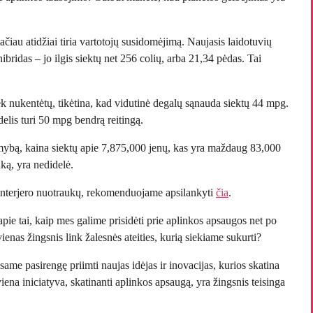
čiau atidžiai tiria vartotojų susidomėjimą. Naujasis laidotuvių
ibridas – jo ilgis siektų net 256 colių, arba 21,34 pėdas. Tai
ek nukentėtų, tikėtina, kad vidutinė degalų sąnauda siektų 44 mpg.
delis turi 50 mpg bendrą reitingą.
amybą, kaina siektų apie 7,875,000 jenų, kas yra maždaug 83,000
ką, yra nedidelė.
interjero nuotraukų, rekomenduojame apsilankyti
čia
.
pie tai, kaip mes galime prisidėti prie aplinkos apsaugos net po
 vienas žingsnis link žalesnės ateities, kurią siekiame sukurti?
me pasirengę priimti naujas idėjas ir inovacijas, kurios skatina
ena iniciatyva, skatinanti aplinkos apsaugą, yra žingsnis teisinga