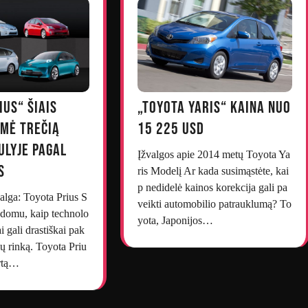
ius“ šiais
„Toyota Yaris“ kaina nuo
ėmė trečią
15 225 USD
ulyje pagal
Įžvalgos apie 2014 metų Toyota Ya
s
ris Modelį Ar kada susimąstėte, kai
p nedidelė kainos korekcija gali pa
lga: Toyota Prius S
veikti automobilio patrauklumą? To
 Įdomu, kaip technolo
yota, Japonijos…
i gali drastiškai pak
ių rinką. Toyota Priu
artą…