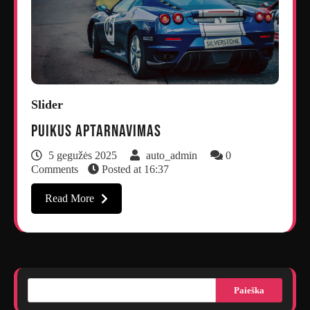
Slider
Puikus aptarnavimas
5 gegužės 2025
auto_admin
0
Comments
Posted at
16:37
Read More
Paieška