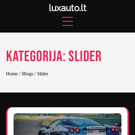
Skip
luxauto.lt
to
content
Kategorija:
Slider
Home
Blogs
Slider