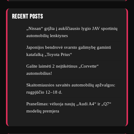
Recent Posts
„Nissan“ grįžta į aukščiausio lygio JAV sportinių
automobilių lenktynes
Japonijos bendrovė svarsto galimybę gaminti
katafalką „Toyota Prius“
Galite laimėti 2 neįtikėtinus „Corvette“
automobilius!
Skaitomiausios savaitės automobilių apžvalgos:
rugpjūčio 12–18 d.
Pranešimas: vėluoja naujų „Audi A4“ ir „Q7“
modelių premjera